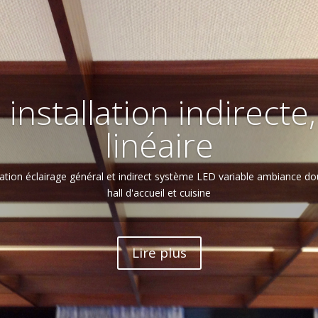
a, installation indirecte
linéaire
isation éclairage général et indirect système LED variable ambiance d
hall d'accueil et cuisine
Lire plus